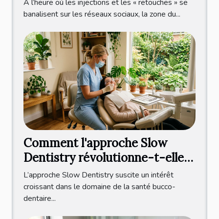
À l’heure où les injections et les « retouches » se
banalisent sur les réseaux sociaux, la zone du...
Comment l'approche Slow
Dentistry révolutionne-t-elle
les soins dentaires ?
L’approche Slow Dentistry suscite un intérêt
croissant dans le domaine de la santé bucco-
dentaire...