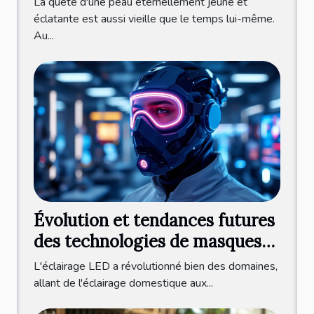
La quête d'une peau éternellement jeune et
éclatante est aussi vieille que le temps lui-même.
Au...
Évolution et tendances futures
des technologies de masques
LED
L'éclairage LED a révolutionné bien des domaines,
allant de l'éclairage domestique aux...