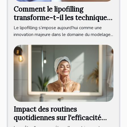
Comment le lipofilling
transforme-t-il les techniques
de modelage corporel ?
Le lipofilling s’impose aujourd’hui comme une
innovation majeure dans le domaine du modelage...
Impact des routines
quotidiennes sur l'efficacité
des sérums anti-âge