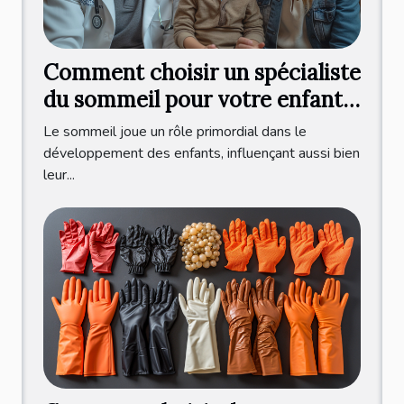
Comment choisir un spécialiste
du sommeil pour votre enfant :
critères et bénéfices d'une
Le sommeil joue un rôle primordial dans le
consultation professionnelle
développement des enfants, influençant aussi bien
leur...