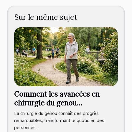
Sur le même sujet
Comment les avancées en
chirurgie du genou
améliorent-elles la qualité de
La chirurgie du genou connaît des progrès
vie ?
remarquables, transformant le quotidien des
personnes...