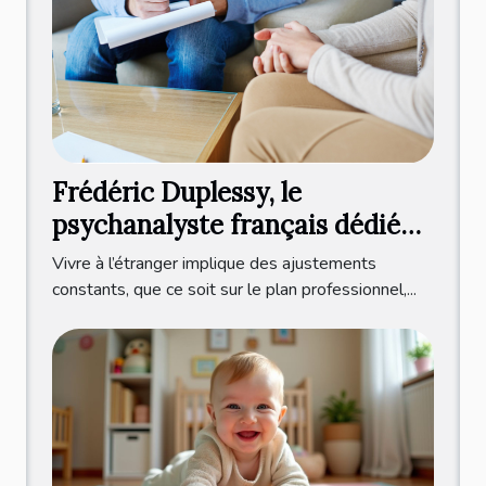
Frédéric Duplessy, le
psychanalyste français dédié
aux expatriés francophones
Vivre à l’étranger implique des ajustements
constants, que ce soit sur le plan professionnel,...