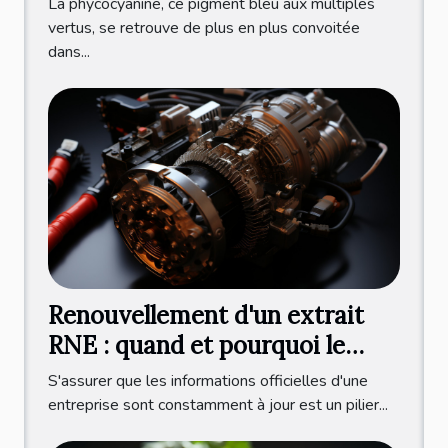
La phycocyanine, ce pigment bleu aux multiples
production durable et éco-
vertus, se retrouve de plus en plus convoitée
dans...
responsable
Renouvellement d'un extrait
RNE : quand et pourquoi le
faire ?
S'assurer que les informations officielles d'une
entreprise sont constamment à jour est un pilier...