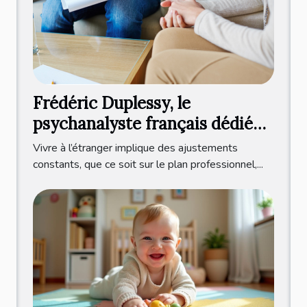
Frédéric Duplessy, le
psychanalyste français dédié
aux expatriés francophones
Vivre à l’étranger implique des ajustements
constants, que ce soit sur le plan professionnel,...