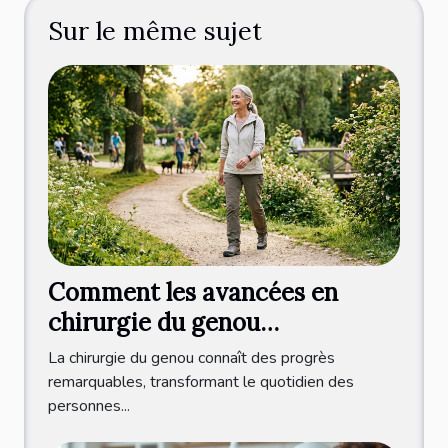
Sur le même sujet
Comment les avancées en
chirurgie du genou
améliorent-elles la qualité de
La chirurgie du genou connaît des progrès
vie ?
remarquables, transformant le quotidien des
personnes...