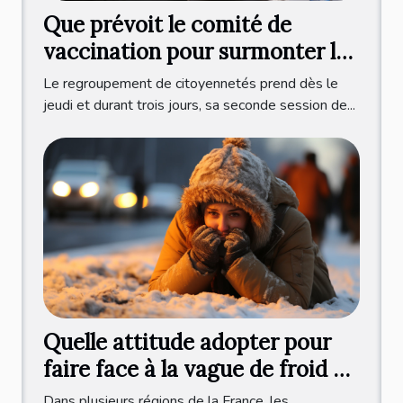
Que prévoit le comité de
vaccination pour surmonter la
crise sanitaire ?
Le regroupement de citoyennetés prend dès le
jeudi et durant trois jours, sa seconde session de...
Quelle attitude adopter pour
faire face à la vague de froid en
France ?
Dans plusieurs régions de la France, les