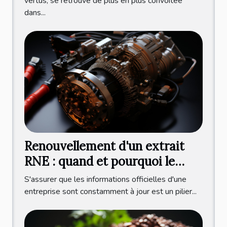
production durable et éco-
vertus, se retrouve de plus en plus convoitée
dans...
responsable
Renouvellement d'un extrait
RNE : quand et pourquoi le
faire ?
S'assurer que les informations officielles d'une
entreprise sont constamment à jour est un pilier...