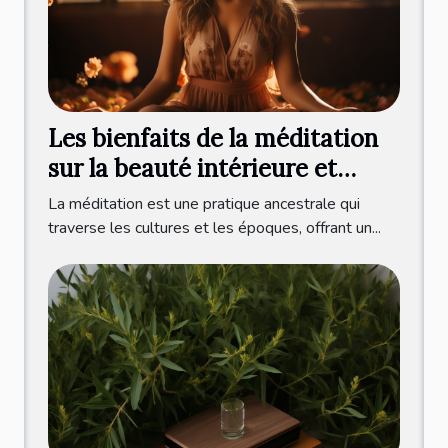
Les bienfaits de la méditation
sur la beauté intérieure et
extérieure
La méditation est une pratique ancestrale qui
traverse les cultures et les époques, offrant un...