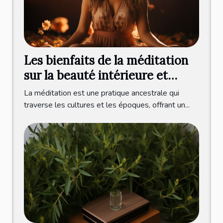
Les bienfaits de la méditation
sur la beauté intérieure et
extérieure
La méditation est une pratique ancestrale qui
traverse les cultures et les époques, offrant un...