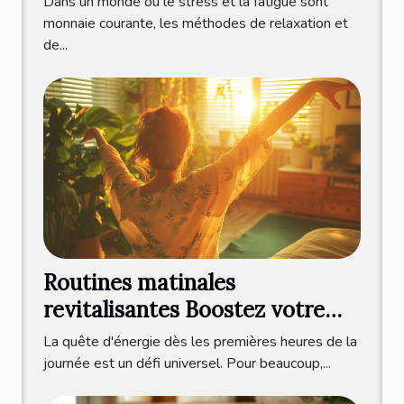
Dans un monde où le stress et la fatigue sont
monnaie courante, les méthodes de relaxation et
de...
Routines matinales
revitalisantes Boostez votre
énergie dès le réveil
La quête d'énergie dès les premières heures de la
journée est un défi universel. Pour beaucoup,...