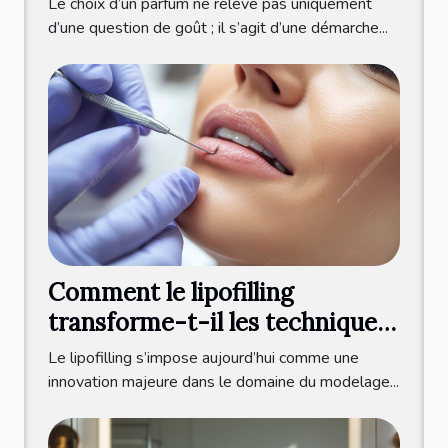
Le choix d’un parfum ne relève pas uniquement
d’une question de goût ; il s’agit d’une démarche...
Comment le lipofilling
transforme-t-il les techniques
de modelage corporel ?
Le lipofilling s’impose aujourd’hui comme une
innovation majeure dans le domaine du modelage...