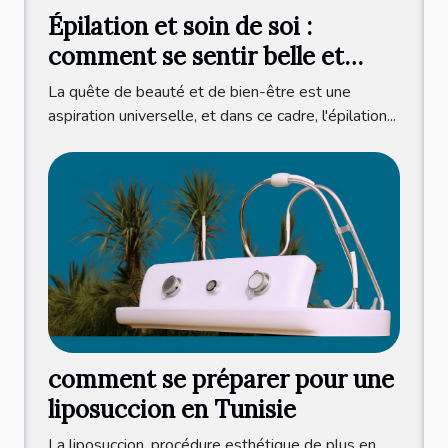
Épilation et soin de soi :
comment se sentir belle et
détendue au quotidien
La quête de beauté et de bien-être est une
aspiration universelle, et dans ce cadre, l'épilation...
comment se préparer pour une
liposuccion en Tunisie
La liposuccion, procédure esthétique de plus en