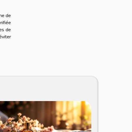
gne de
rifiée
ues de
éviter