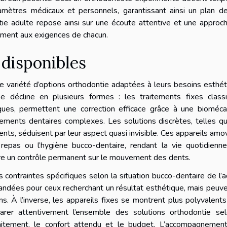
amètres médicaux et personnels, garantissant ainsi un plan de
tie adulte repose ainsi sur une écoute attentive et une approc
ement aux exigences de chacun.
 disponibles
e variété d’options orthodontie adaptées à leurs besoins esthé
 se décline en plusieurs formes : les traitements fixes class
es, permettent une correction efficace grâce à une bioméca
cements dentaires complexes. Les solutions discrètes, telles q
nts, séduisent par leur aspect quasi invisible. Ces appareils amo
s repas ou l’hygiène bucco-dentaire, rendant la vie quotidienn
sure un contrôle permanent sur le mouvement des dents.
ontraintes spécifiques selon la situation bucco-dentaire de l’a
ndées pour ceux recherchant un résultat esthétique, mais peuv
s. À l’inverse, les appareils fixes se montrent plus polyvalent
parer attentivement l’ensemble des solutions orthodontie sel
aitement, le confort attendu et le budget. L’accompagnement