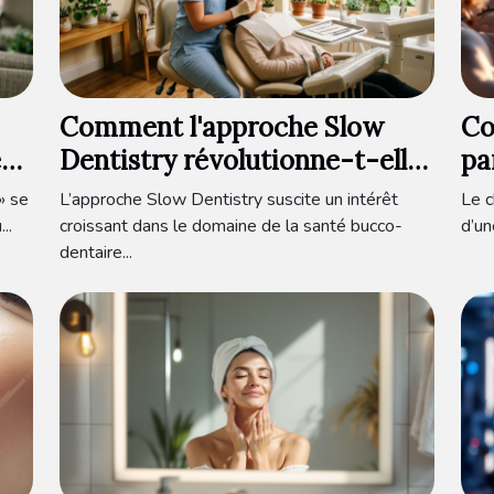
Comment l'approche Slow
Co
es
Dentistry révolutionne-t-elle
pa
les soins dentaires ?
no
» se
L’approche Slow Dentistry suscite un intérêt
Le c
..
croissant dans le domaine de la santé bucco-
d’un
dentaire...