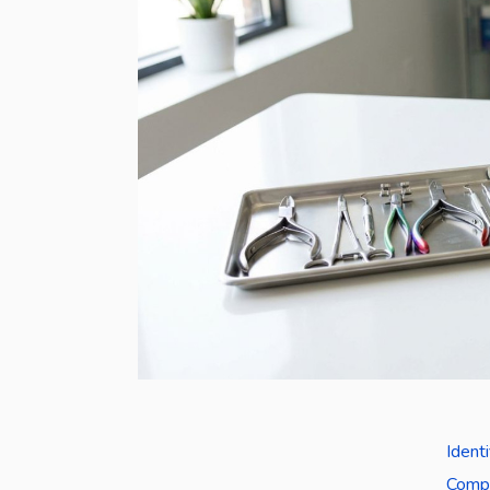
Ident
Compa