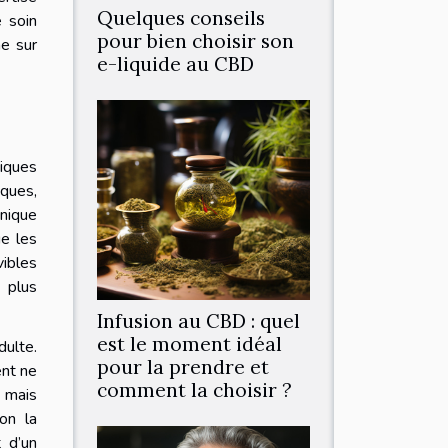
Quelques conseils
 soin
pour bien choisir son
he sur
e-liquide au CBD
tiques
iques,
nique
ue les
vibles
e plus
Infusion au CBD : quel
est le moment idéal
dulte.
pour la prendre et
ent ne
comment la choisir ?
s mais
on la
 d’un