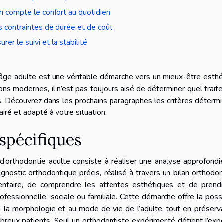
n compte le confort au quotidien
s contraintes de durée et de coût
urer le suivi et la stabilité
l’âge adulte est une véritable démarche vers un mieux-être esth
ions modernes, il n’est pas toujours aisé de déterminer quel trai
. Découvrez dans les prochains paragraphes les critères déterm
airé et adapté à votre situation.
 spécifiques
d’orthodontie adulte consiste à réaliser une analyse approfond
gnostic orthodontique précis, réalisé à travers un bilan orthodo
entaire, de comprendre les attentes esthétiques et de prend
fessionnelle, sociale ou familiale. Cette démarche offre la possi
à la morphologie et au mode de vie de l’adulte, tout en préserv
mbreux patients. Seul un orthodontiste expérimenté détient l’exp