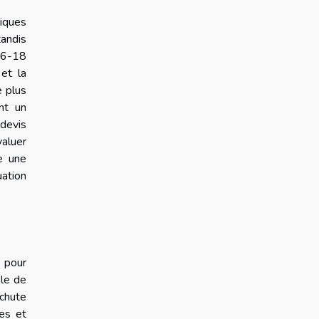
iques
tandis
à 6-18
 et la
e plus
nt un
devis
valuer
e une
uation
 pour
ole de
chute
es et