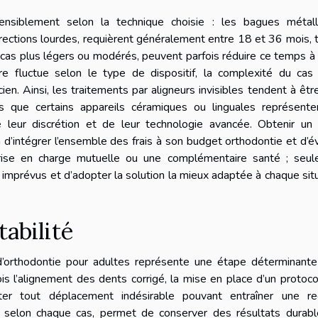
ensiblement selon la technique choisie : les bagues métall
rrections lourdes, requièrent généralement entre 18 et 36 mois, 
 cas plus légers ou modérés, peuvent parfois réduire ce temps 
ire fluctue selon le type de dispositif, la complexité du cas
cien. Ainsi, les traitements par aligneurs invisibles tendent à êtr
is que certains appareils céramiques ou linguales représente
 leur discrétion et de leur technologie avancée. Obtenir un 
n d’intégrer l’ensemble des frais à son budget orthodontie et d’é
prise en charge mutuelle ou une complémentaire santé ; seul
 imprévus et d’adopter la solution la mieux adaptée à chaque sit
tabilité
d’orthodontie pour adultes représente une étape déterminante
ois l’alignement des dents corrigé, la mise en place d’un protoc
viter tout déplacement indésirable pouvant entraîner une re
e selon chaque cas, permet de conserver des résultats durabl