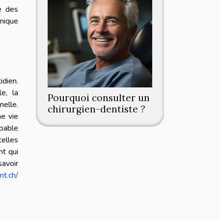
e des
nique
idien.
e, la
Pourquoi consulter un
nelle.
chirurgien-dentiste ?
ne vie
apable
telles
nt qui
savoir
nt.ch/