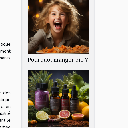
étique
tement
inants
Pourquoi manger bio ?
ie des
ntique
re en
bilité
ant le
ertise