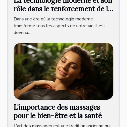
La technologie moderne et son
rôle dans le renforcement de la
mâchoire
Dans une ère où la technologie moderne
transforme tous les aspects de notre vie, il est
devenu...
L'importance des massages
pour le bien-être et la santé
L'art des massages est une tradition ancienne qui