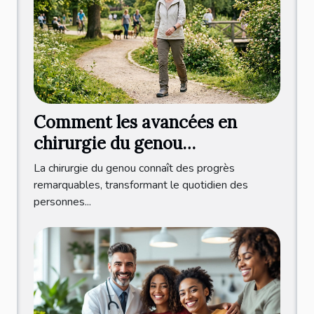
Comment les avancées en
chirurgie du genou
améliorent-elles la qualité de
La chirurgie du genou connaît des progrès
vie ?
remarquables, transformant le quotidien des
personnes...