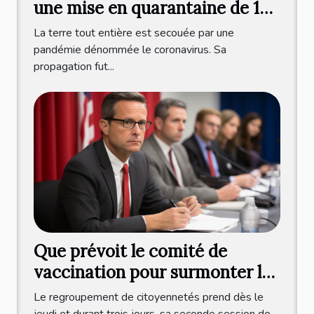
une mise en quarantaine de 10
jours après le test ?
La terre tout entière est secouée par une
pandémie dénommée le coronavirus. Sa
propagation fut...
Que prévoit le comité de
vaccination pour surmonter la
crise sanitaire ?
Le regroupement de citoyennetés prend dès le
jeudi et durant trois jours, sa seconde session de...