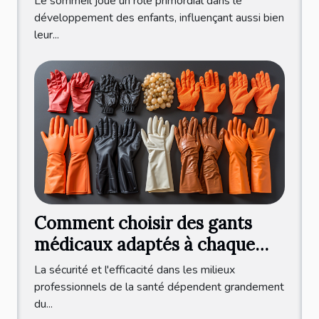
Le sommeil joue un rôle primordial dans le
consultation professionnelle
développement des enfants, influençant aussi bien
leur...
Comment choisir des gants
médicaux adaptés à chaque
pratique professionnelle ?
La sécurité et l'efficacité dans les milieux
professionnels de la santé dépendent grandement
du...