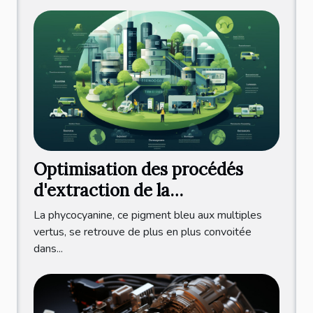
Optimisation des procédés
d'extraction de la
phycocyanine pour une
La phycocyanine, ce pigment bleu aux multiples
production durable et éco-
vertus, se retrouve de plus en plus convoitée
dans...
responsable