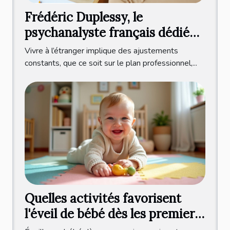
Frédéric Duplessy, le
psychanalyste français dédié
aux expatriés francophones
Vivre à l’étranger implique des ajustements
constants, que ce soit sur le plan professionnel,...
Quelles activités favorisent
l'éveil de bébé dès les premiers
mois ?