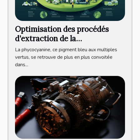
Optimisation des procédés
d'extraction de la
phycocyanine pour une
La phycocyanine, ce pigment bleu aux multiples
production durable et éco-
vertus, se retrouve de plus en plus convoitée
dans...
responsable