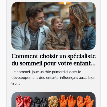
Comment choisir un spécialiste
du sommeil pour votre enfant :
critères et bénéfices d'une
Le sommeil joue un rôle primordial dans le
consultation professionnelle
développement des enfants, influençant aussi bien
leur...