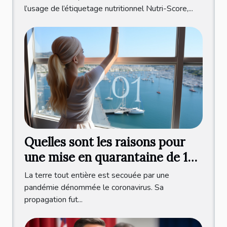
l’usage de l’étiquetage nutritionnel Nutri-Score,...
Quelles sont les raisons pour
une mise en quarantaine de 10
jours après le test ?
La terre tout entière est secouée par une
pandémie dénommée le coronavirus. Sa
propagation fut...