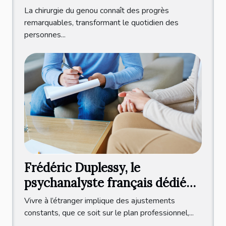
améliorent-elles la qualité de
La chirurgie du genou connaît des progrès
vie ?
remarquables, transformant le quotidien des
personnes...
Frédéric Duplessy, le
psychanalyste français dédié
aux expatriés francophones
Vivre à l’étranger implique des ajustements
constants, que ce soit sur le plan professionnel,...