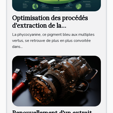
Optimisation des procédés
d'extraction de la
phycocyanine pour une
La phycocyanine, ce pigment bleu aux multiples
production durable et éco-
vertus, se retrouve de plus en plus convoitée
dans...
responsable