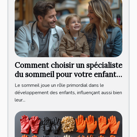
Comment choisir un spécialiste
du sommeil pour votre enfant :
critères et bénéfices d'une
Le sommeil joue un rôle primordial dans le
consultation professionnelle
développement des enfants, influençant aussi bien
leur...