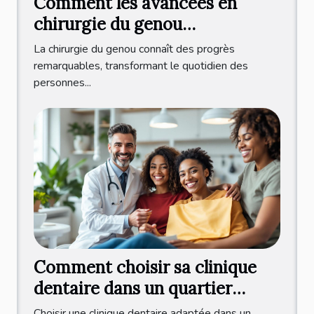
Comment les avancées en
chirurgie du genou
améliorent-elles la qualité de
La chirurgie du genou connaît des progrès
vie ?
remarquables, transformant le quotidien des
personnes...
Comment choisir sa clinique
dentaire dans un quartier
multiculturel ?
Choisir une clinique dentaire adaptée dans un