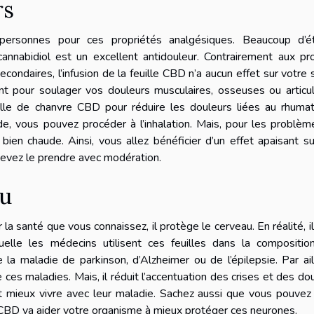
rs
ersonnes pour ces propriétés analgésiques. Beaucoup d’é
annabidiol est un excellent antidouleur. Contrairement aux pr
ondaires, l’infusion de la feuille CBD n’a aucun effet sur votre 
pour soulager vos douleurs musculaires, osseuses ou articula
uille de chanvre CBD pour réduire les douleurs liées au rhuma
de, vous pouvez procéder à l’inhalation. Mais, pour les problè
 bien chaude. Ainsi, vous allez bénéficier d’un effet apaisant s
devez le prendre avec modération.
au
a santé que vous connaissez, il protège le cerveau. En réalité, i
quelle les médecins utilisent ces feuilles dans la compositio
a maladie de parkinson, d’Alzheimer ou de l’épilepsie. Par ail
ces maladies. Mais, il réduit l’accentuation des crises et des do
et mieux vivre avec leur maladie. Sachez aussi que vous pouvez
le CBD va aider votre organisme à mieux protéger ces neurones.