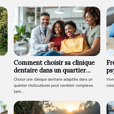
Comment choisir sa clinique
Fr
dentaire dans un quartier
ps
de
multiculturel ?
au
Choisir une clinique dentaire adaptée dans un
Vivr
quartier multiculturel peut sembler complexe,
cons
tant...