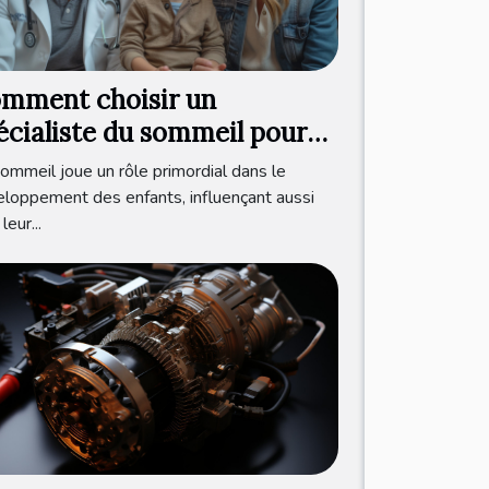
mment choisir un
écialiste du sommeil pour
tre enfant : critères et
ommeil joue un rôle primordial dans le
néfices d'une consultation
loppement des enfants, influençant aussi
leur...
ofessionnelle