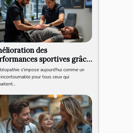
élioration des
rformances sportives grâce
l'ostéopathie
téopathie s'impose aujourd'hui comme un
é incontournable pour tous ceux qui
aitent...