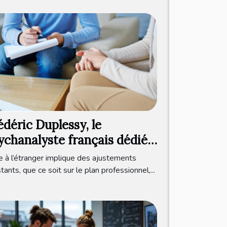
édéric Duplessy, le
ychanalyste français dédié
x expatriés francophones
e à l’étranger implique des ajustements
tants, que ce soit sur le plan professionnel,...