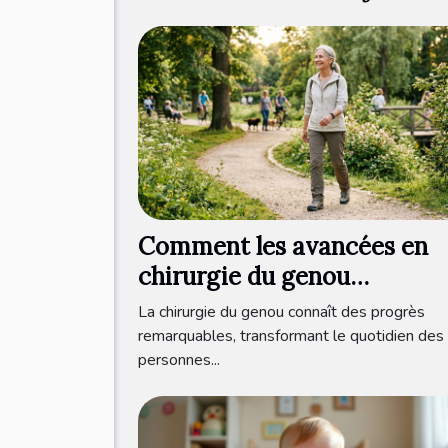
Comment les avancées en
chirurgie du genou
améliorent-elles la qualité 
La chirurgie du genou connaît des progrès
vie ?
remarquables, transformant le quotidien des
personnes...