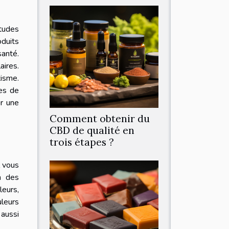
tudes
oduits
santé.
ires.
tisme.
mes de
ur une
Comment obtenir du
CBD de qualité en
trois étapes ?
l vous
n des
leurs,
uleurs
 aussi