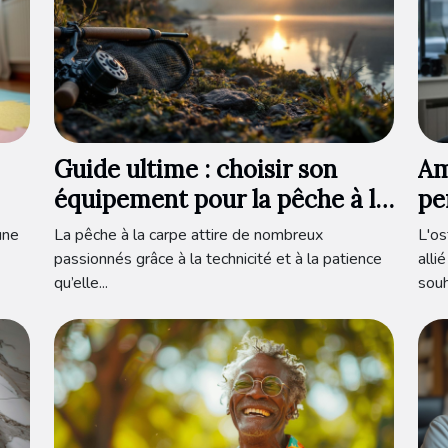
Guide ultime : choisir son
Am
équipement pour la pêche à la
pe
carpe ?
à 
une
La pêche à la carpe attire de nombreux
L'os
passionnés grâce à la technicité et à la patience
alli
qu’elle...
souh