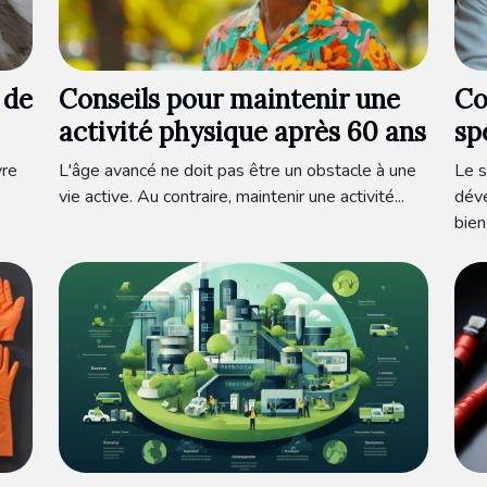
 de
Conseils pour maintenir une
Co
activité physique après 60 ans
sp
vo
vre
L'âge avancé ne doit pas être un obstacle à une
Le s
bé
vie active. Au contraire, maintenir une activité...
déve
bien 
pr