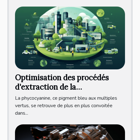
Optimisation des procédés
d'extraction de la
phycocyanine pour une
La phycocyanine, ce pigment bleu aux multiples
production durable et éco-
vertus, se retrouve de plus en plus convoitée
dans...
responsable