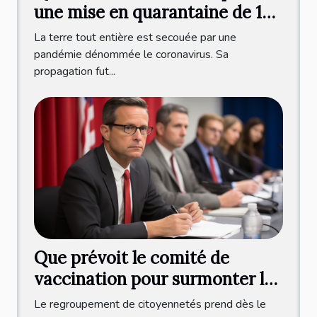
une mise en quarantaine de 10
jours après le test ?
La terre tout entière est secouée par une
pandémie dénommée le coronavirus. Sa
propagation fut...
Que prévoit le comité de
vaccination pour surmonter la
crise sanitaire ?
Le regroupement de citoyennetés prend dès le