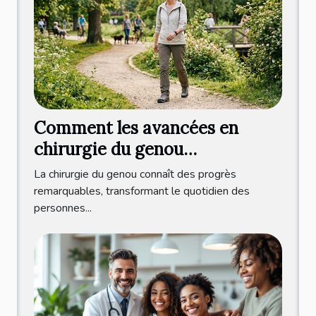
Comment les avancées en
chirurgie du genou
améliorent-elles la qualité de
La chirurgie du genou connaît des progrès
vie ?
remarquables, transformant le quotidien des
personnes...