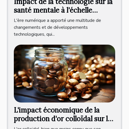
Impact de la technologie sur la
santé mentale à l'échelle
internationale
L'ère numérique a apporté une multitude de
changements et de développements
technologiques, qui...
L'impact économique de la
production d'or colloïdal sur le
marché international