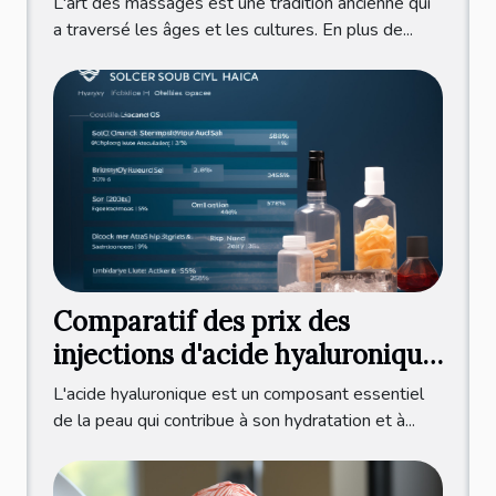
L'art des massages est une tradition ancienne qui
a traversé les âges et les cultures. En plus de...
Comparatif des prix des
injections d'acide hyaluronique
à l'international
L'acide hyaluronique est un composant essentiel
de la peau qui contribue à son hydratation et à...