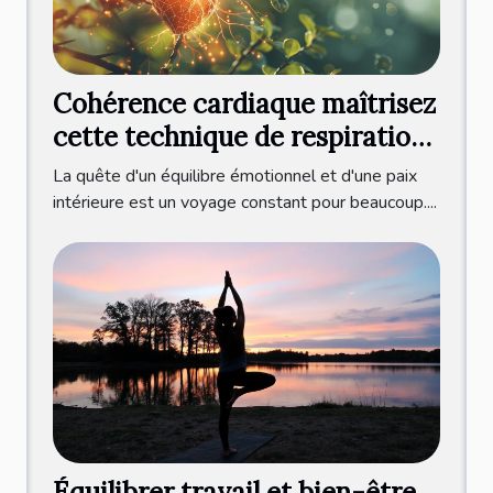
Cohérence cardiaque maîtrisez
cette technique de respiration
pour réduire l'anxiété
La quête d'un équilibre émotionnel et d'une paix
intérieure est un voyage constant pour beaucoup....
Équilibrer travail et bien-être