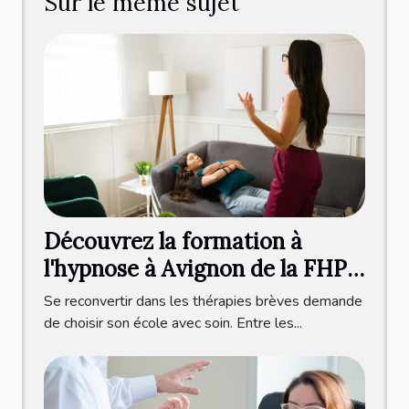
Sur le même sujet
Découvrez la formation à
l'hypnose à Avignon de la FHP
dirigée par Valérie Blanchard !
Se reconvertir dans les thérapies brèves demande
de choisir son école avec soin. Entre les...