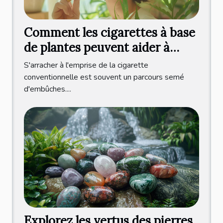
Comment les cigarettes à base
de plantes peuvent aider à
arrêter de fumer
S'arracher à l'emprise de la cigarette
conventionnelle est souvent un parcours semé
d'embûches....
Explorez les vertus des pierres