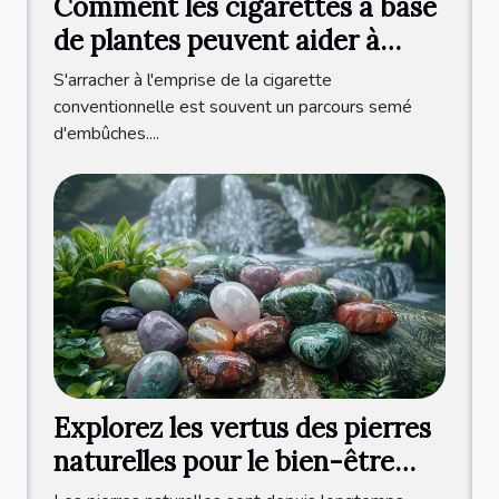
Comment les cigarettes à base
de plantes peuvent aider à
arrêter de fumer
S'arracher à l'emprise de la cigarette
conventionnelle est souvent un parcours semé
d'embûches....
Explorez les vertus des pierres
naturelles pour le bien-être
quotidien