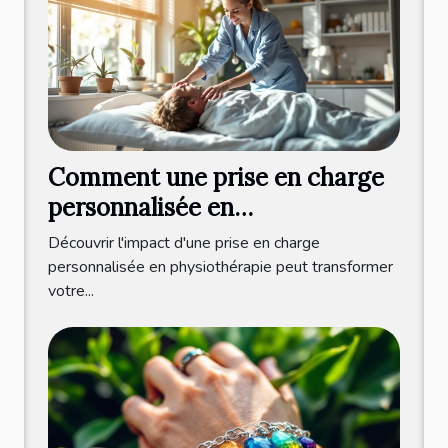
Comment une prise en charge
personnalisée en
physiothérapie améliore votre
Découvrir l'impact d'une prise en charge
bien-être ?
personnalisée en physiothérapie peut transformer
votre...