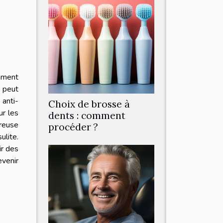
amment
 peut
anti-
Choix de brosse à
ur les
dents : comment
ureuse
procéder ?
ulite.
ir des
evenir