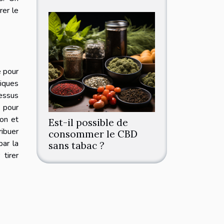
rer le
e pour
miques
cessus
 pour
son et
Est-il possible de
ribuer
consommer le CBD
par la
sans tabac ?
tirer