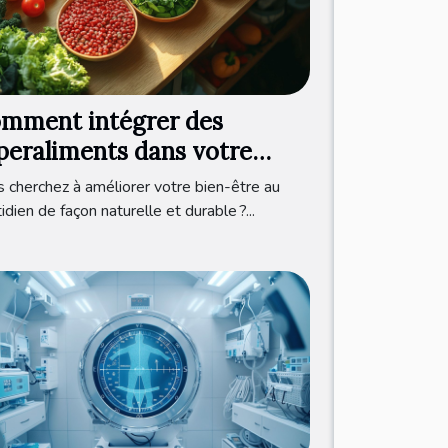
mment intégrer des
peraliments dans votre
otidien pour booster votre
 cherchez à améliorer votre bien-être au
en-être
idien de façon naturelle et durable ?...