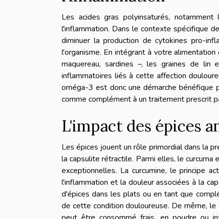
Les acides gras polyinsaturés, notamment 
l'inflammation. Dans le contexte spécifique de 
diminuer la production de cytokines pro-inf
l'organisme. En intégrant à votre alimentatio
maquereau, sardines –, les graines de lin
inflammatoires liés à cette affection doulour
oméga-3 est donc une démarche bénéfique pou
comme complément à un traitement prescrit pa
L'impact des épices a
Les épices jouent un rôle primordial dans la pr
la capsulite rétractile. Parmi elles, le curcum
exceptionnelles. La curcumine, le principe ac
l'inflammation et la douleur associées à la cap
d'épices dans les plats ou en tant que compl
de cette condition douloureuse. De même, le g
peut être consommé frais, en poudre ou inf