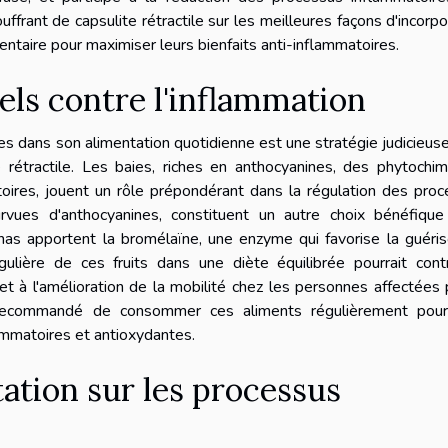
ffrant de capsulite rétractile sur les meilleures façons d'incorpo
ntaire pour maximiser leurs bienfaits anti-inflammatoires.
urels contre l'inflammation
res dans son alimentation quotidienne est une stratégie judicieus
 rétractile. Les baies, riches en anthocyanines, des phytochi
toires, jouent un rôle prépondérant dans la régulation des pro
rvues d'anthocyanines, constituent un autre choix bénéfique
anas apportent la bromélaïne, une enzyme qui favorise la guéri
régulière de ces fruits dans une diète équilibrée pourrait cont
et à l'amélioration de la mobilité chez les personnes affectées 
nt recommandé de consommer ces aliments régulièrement pour 
ammatoires et antioxydantes.
tation sur les processus