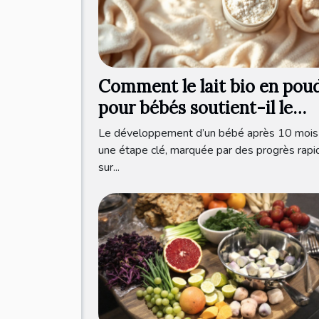
Comment le lait bio en pou
pour bébés soutient-il le
développement après 10 mo
Le développement d’un bébé après 10 mois
?
une étape clé, marquée par des progrès rapi
sur...