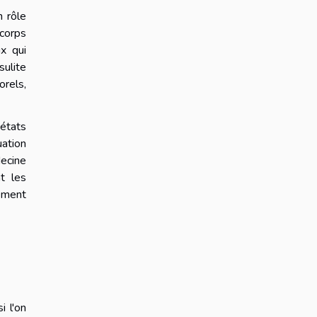
n rôle
 corps
x qui
sulite
orels,
 états
uation
decine
t les
tement
i l'on