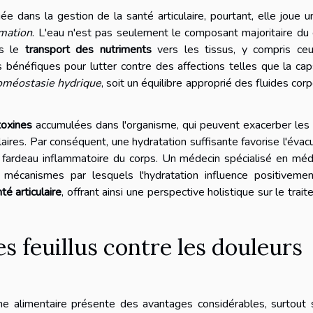
e dans la gestion de la santé articulaire, pourtant, elle joue u
mmation
. L'eau n'est pas seulement le composant majoritaire du
ns le
transport des nutriments
vers les tissus, y compris ceu
bénéfiques pour lutter contre des affections telles que la cap
oméostasie hydrique
, soit un équilibre approprié des fluides corp
toxines
accumulées dans l'organisme, qui peuvent exacerber les
aires. Par conséquent, une hydratation suffisante favorise l'évac
e fardeau inflammatoire du corps. Un médecin spécialisé en mé
s mécanismes par lesquels l'hydratation influence positivemen
té articulaire
, offrant ainsi une perspective holistique sur le trai
s feuillus contre les douleurs
e alimentaire présente des avantages considérables, surtout s