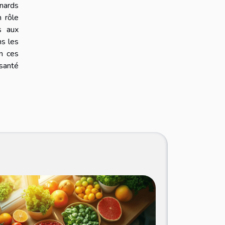
inards
n rôle
s aux
ns les
en ces
 santé