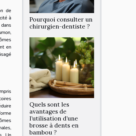
on de
cité à
Pourquoi consulter un
e dans
chirurgien-dentiste ?
aumon,
tômes
ent en
isagé
ompris
toires
Quels sont les
éduire
avantages de
 forme
l’utilisation d’une
ptômes
brosse à dents en
nales,
bambou ?
s. Un