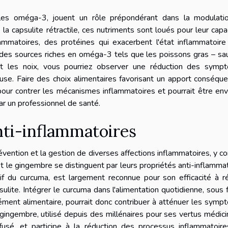
les oméga-3, jouent un rôle prépondérant dans la modulati
la capsulite rétractile, ces nutriments sont loués pour leur capa
lammatoires, des protéines qui exacerbent l'état inflammatoir
n des sources riches en oméga-3 tels que les poissons gras – s
 et les noix, vous pourriez observer une réduction des symp
euse. Faire des choix alimentaires favorisant un apport conséqu
r contrer les mécanismes inflammatoires et pourrait être env
r un professionnel de santé.
nti-inflammatoires
évention et la gestion de diverses affections inflammatoires, y c
a et le gingembre se distinguent par leurs propriétés anti-inflamma
tif du curcuma, est largement reconnue pour son efficacité à r
sulite. Intégrer le curcuma dans l'alimentation quotidienne, sous
ément alimentaire, pourrait donc contribuer à atténuer les sym
ingembre, utilisé depuis des millénaires pour ses vertus médici
usé, et participe à la réduction des processus inflammatoire