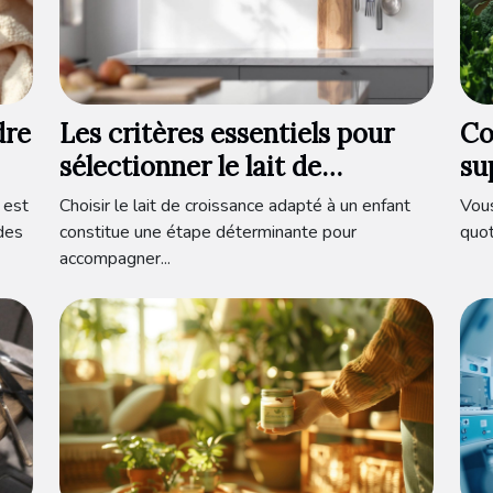
dre
Les critères essentiels pour
Co
sélectionner le lait de
su
is
croissance
qu
 est
Choisir le lait de croissance adapté à un enfant
Vous
bi
des
constitue une étape déterminante pour
quot
accompagner...