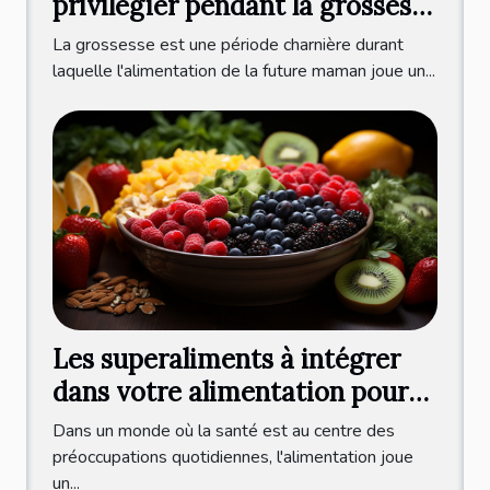
privilégier pendant la grossesse
pour le développement optimal
La grossesse est une période charnière durant
du bébé
laquelle l'alimentation de la future maman joue un...
Les superaliments à intégrer
dans votre alimentation pour
booster votre immunité
Dans un monde où la santé est au centre des
préoccupations quotidiennes, l'alimentation joue
un...