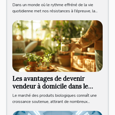
légumes oubliés qui aident à
Dans un monde où le rythme effréné de la vie
apaiser l'esprit
quotidienne met nos résistances à l'épreuve, la...
Les avantages de devenir
vendeur à domicile dans le
secteur des produits bio
Le marché des produits biologiques connaît une
croissance soutenue, attirant de nombreux...