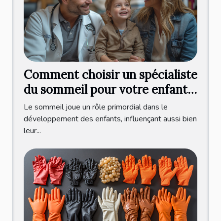
Comment choisir un spécialiste
du sommeil pour votre enfant :
critères et bénéfices d'une
Le sommeil joue un rôle primordial dans le
consultation professionnelle
développement des enfants, influençant aussi bien
leur...