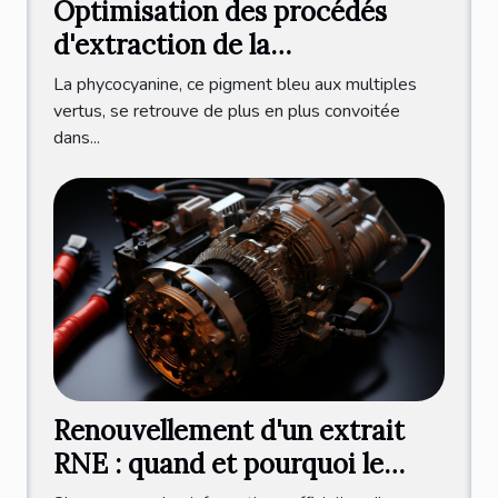
Optimisation des procédés
d'extraction de la
phycocyanine pour une
La phycocyanine, ce pigment bleu aux multiples
production durable et éco-
vertus, se retrouve de plus en plus convoitée
dans...
responsable
Renouvellement d'un extrait
RNE : quand et pourquoi le
faire ?