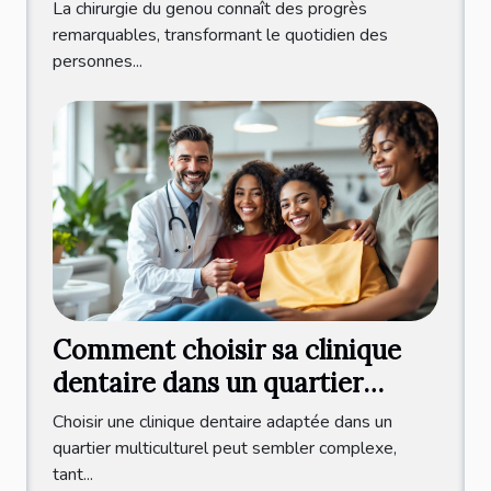
améliorent-elles la qualité de
La chirurgie du genou connaît des progrès
vie ?
remarquables, transformant le quotidien des
personnes...
Comment choisir sa clinique
dentaire dans un quartier
multiculturel ?
Choisir une clinique dentaire adaptée dans un
quartier multiculturel peut sembler complexe,
tant...