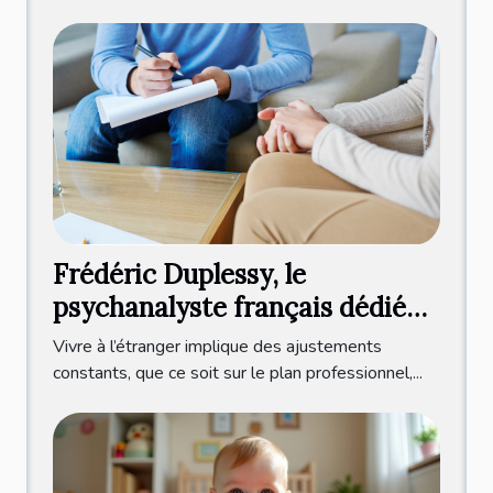
Frédéric Duplessy, le
psychanalyste français dédié
aux expatriés francophones
Vivre à l’étranger implique des ajustements
constants, que ce soit sur le plan professionnel,...